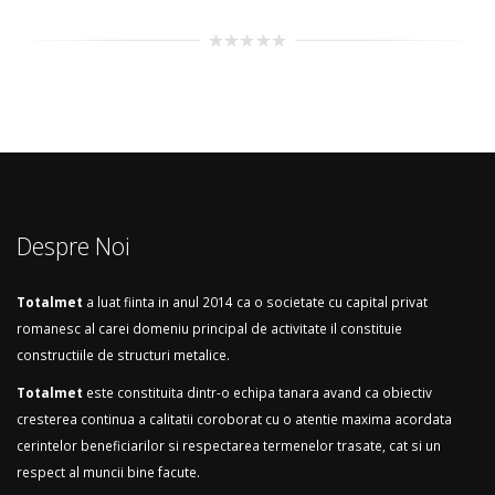
0
out
of
5
Despre Noi
Totalmet
a luat fiinta in anul 2014 ca o societate cu capital privat
romanesc al carei domeniu principal de activitate il constituie
constructiile de structuri metalice.
Totalmet
este constituita dintr-o echipa tanara avand ca obiectiv
cresterea continua a calitatii coroborat cu o atentie maxima acordata
cerintelor beneficiarilor si respectarea termenelor trasate, cat si un
respect al muncii bine facute.